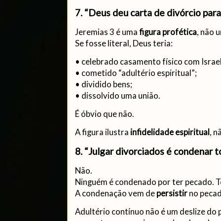
7. “Deus deu carta de divórcio para
Jeremias 3 é uma
figura profética
, não 
Se fosse literal, Deus teria:
• celebrado casamento físico com Israel
• cometido “adultério espiritual”;
• dividido bens;
• dissolvido uma união.
É óbvio que não.
A figura ilustra
infidelidade espiritual
, n
8. “Julgar divorciados é condenar
Não.
Ninguém é condenado por ter pecado. 
A condenação vem de
persistir
no pecad
Adultério contínuo não é um deslize do