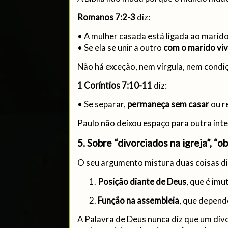
Romanos 7:2-3
diz:
• A mulher casada está ligada ao marid
• Se ela se unir a outro
com o marido vi
Não há exceção, nem vírgula, nem condiç
1 Coríntios 7:10-11
diz:
• Se separar,
permaneça sem casar
ou re
Paulo não deixou espaço para outra int
5. Sobre “divorciados na igreja”, “o
O seu argumento mistura duas coisas di
Posição diante de Deus
, que é imu
Função na assembleia
, que depend
A Palavra de Deus nunca diz que um div