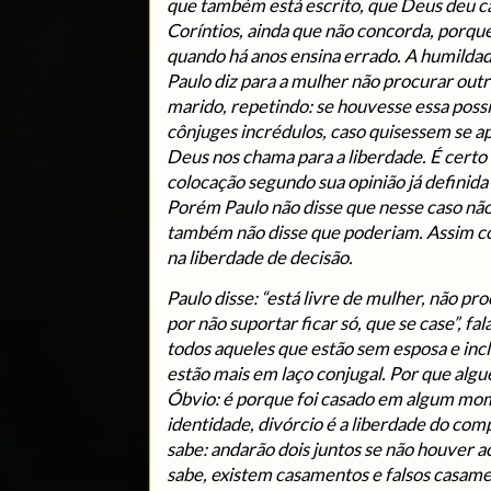
que também está escrito, que Deus deu cart
Coríntios, ainda que não concorda, porque 
quando há anos ensina errado. A humildad
Paulo diz para a mulher não procurar out
marido, repetindo: se houvesse essa poss
cônjuges incrédulos, caso quisessem se ap
Deus nos chama para a liberdade. É certo
colocação segundo sua opinião já definida 
Porém Paulo não disse que nesse caso nã
também não disse que poderiam. Assim c
na liberdade de decisão.
Paulo disse: “está livre de mulher, não p
por não suportar ficar só, que se case”, fal
todos aqueles que estão sem esposa e inclu
estão mais em laço conjugal. Por que alg
Óbvio: é porque foi casado em algum mo
identidade, divórcio é a liberdade do c
sabe: andarão dois juntos se não houver 
sabe, existem casamentos e falsos casame