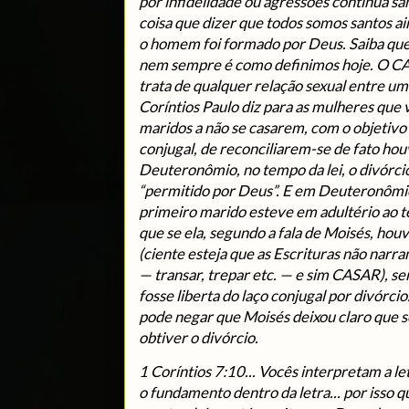
por infidelidade ou agressões continua s
coisa que dizer que todos somos santos ai
o homem foi formado por Deus. Saiba qu
nem sempre é como definimos hoje. O CA
trata de qualquer relação sexual entre 
Coríntios Paulo diz para as mulheres que 
maridos a não se casarem, com o objetivo
conjugal, de reconciliarem-se de fato hou
Deuteronômio, no tempo da lei, o divórcio
“permitido por Deus”. E em Deuteronômio 
primeiro marido esteve em adultério ao t
que se ela, segundo a fala de Moisés, h
(ciente esteja que as Escrituras não narr
— transar, trepar etc. — e sim CASAR), se
fosse liberta do laço conjugal por divór
pode negar que Moisés deixou claro que só
obtiver o divórcio.
1 Coríntios 7:10... Vocês interpretam a 
o fundamento dentro da letra... por isso q