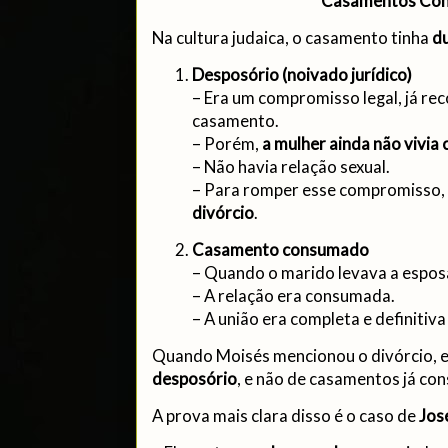
Casamentos Co
Na cultura judaica, o casamento tinha
du
Desposório (noivado jurídico)
– Era um compromisso legal, já r
casamento.
– Porém,
a mulher ainda não vivia
– Não havia relação sexual.
– Para romper esse compromisso, 
divórcio
.
Casamento consumado
– Quando o marido levava a esposa
– A relação era consumada.
– A união era completa e definitiva
Quando Moisés mencionou o divórcio, e
desposório
, e não de casamentos já co
A prova mais clara disso é o caso de
Jos