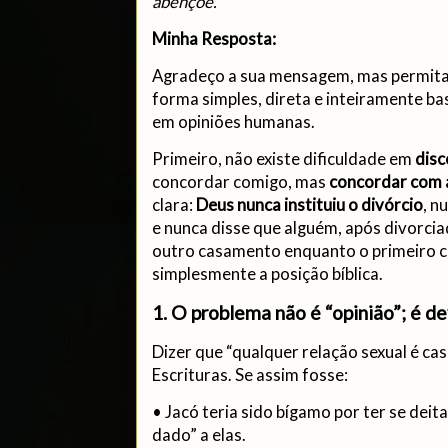
abençoe.
Minha Resposta:
Agradeço a sua mensagem, mas permita
forma simples, direta e inteiramente b
em opiniões humanas.
Primeiro, não existe dificuldade em
disc
concordar comigo, mas
concordar com 
clara:
Deus nunca instituiu o divórcio
, n
e nunca disse que alguém, após divorciad
outro casamento enquanto o primeiro cô
simplesmente a posição bíblica.
1. O problema não é “opinião”; é d
Dizer que “qualquer relação sexual é c
Escrituras. Se assim fosse:
• Jacó teria sido bígamo por ter se deita
dado” a elas.