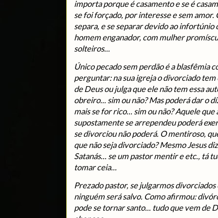
importa porque é casamento e se é casam
se foi forçado, por interesse e sem amor. 
separa, e se separar devido ao infortúnio
homem enganador, com mulher promíscua, 
solteiros...
Único pecado sem perdão é a blasfêmia co
perguntar: na sua igreja o divorciado tem
de Deus ou julga que ele não tem essa au
obreiro... sim ou não? Mas poderá dar o dí
mais se for rico... sim ou não? Aquele qu
supostamente se arrependeu poderá exer
se divorciou não poderá. O mentiroso, que
que não seja divorciado? Mesmo Jesus diz
Satanás... se um pastor mentir e etc., tá t
tomar ceia...
Prezado pastor, se julgarmos divorciados
ninguém será salvo. Como afirmou: divórci
pode se tornar santo... tudo que vem de 