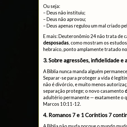
Ou seja:
– Deus não instituiu;
– Deus não aprovou;
– Deus apenas regulou um mal criado p
E mais: Deuteronômio 24 não trata de
desposadas
, como mostram os estudos
hebraico, ponto amplamente tratado no
3. Sobre agressões, infidelidade e
A Bíblia nunca manda alguém permanec
Separar-se para proteger a vida é legít
não é divórcio, e muito menos autoriz
separação protege; o novo casamento
d
adultério permanente — exatamente o q
Marcos 10:11-12.
4. Romanos 7 e 1 Coríntios 7 conti
A Bíblia não muda porque o mundo mud