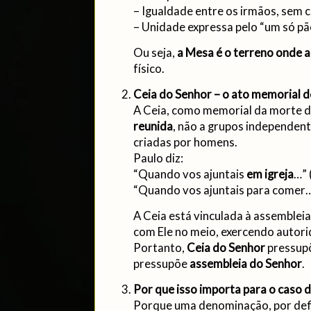
– Igualdade entre os irmãos, sem c
– Unidade expressa pelo “um só pã
Ou seja,
a Mesa é o terreno onde a
físico.
Ceia do Senhor – o ato memorial 
A Ceia, como memorial da morte d
reunida
, não a grupos independente
criadas por homens.
Paulo diz:
“Quando vos ajuntais
em igreja
…” 
“Quando vos ajuntais para comer…”
A Ceia está vinculada à assemblei
com Ele no meio, exercendo autori
Portanto,
Ceia do Senhor
pressup
pressupõe
assembleia do Senhor
.
Por que isso importa para o caso
Porque uma denominação, por defi