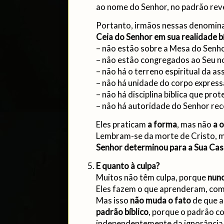
ao nome do Senhor, no padrão rev
Portanto, irmãos nessas denomi
Ceia do Senhor em sua realidade bí
– não estão sobre a Mesa do Senho
– não estão congregados ao Seu n
– não há o terreno espiritual da as
– não há unidade do corpo express
– não há disciplina bíblica que pro
– não há autoridade do Senhor re
Eles praticam
a forma
, mas não
a 
Lembram-se da morte de Cristo, 
Senhor determinou para a Sua Cas
E quanto à culpa?
Muitos não têm culpa, porque
nunc
Eles fazem o que aprenderam, com 
Mas isso
não muda o fato
de que a
padrão bíblico
, porque o padrão c
independentemente da ignorância 