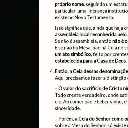
próprio nome
, seguindo um estat
particular, uma liderança instituc
existe no Novo Testamento.
Isso significa que, ainda que haja c
assembleia local reconhecida pelo
Se não é assembleia, então
não é o
E se não há Mesa, não há Ceia no s
um ato simbólico
, feito por crent
estabelecida para a Casa de Deus
.
Então, a Ceia dessas denominações
Aqui precisamos fazer a distinção 
–
O valor do sacrifício de Cristo n
Todo crente verdadeiro, onde esti
ele. Ao comer pão e beber vinho, 
sinceridade.
– Porém,
a Ceia do Senhor como o
sobre a Mesa do Senhor, só existe