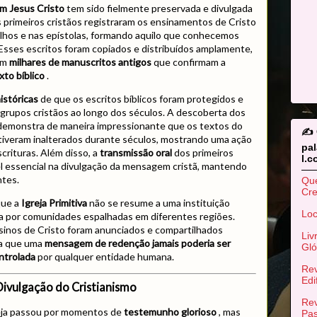
 Jesus Cristo
tem sido fielmente preservada e divulgada
 primeiros cristãos registraram os ensinamentos de Cristo
lhos e nas epístolas, formando aquilo que conhecemos
 Esses escritos foram copiados e distribuídos amplamente,
tem
milhares de manuscritos antigos
que confirmam a
xto bíblico
.
istóricas
de que os escritos bíblicos foram protegidos e
grupos cristãos ao longo dos séculos. A descoberta dos
emonstra de maneira impressionante que os textos do
✍️
iveram inalterados durante séculos, mostrando uma ação
pa
crituras. Além disso, a
transmissão oral
dos primeiros
l.
 essencial na divulgação da mensagem cristã, mantendo
ntes.
Qu
Cr
que a
Igreja Primitiva
não se resume a uma instituição
Loc
da por comunidades espalhadas em diferentes regiões.
inos de Cristo foram anunciados e compartilhados
Liv
ca que uma
mensagem de redenção jamais poderia ser
Gló
ntrolada
por qualquer entidade humana.
Rev
Edi
 Divulgação do Cristianismo
Rev
reja passou por momentos de
testemunho glorioso
, mas
Pas