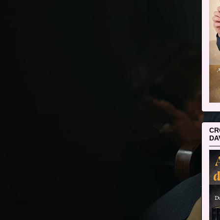
CR
DA