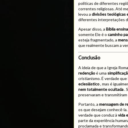
políticas de diferentes reg
correntes religiosas. Até me
levou a
divisões teológicas e
diferentes interpretações d
Apesar disso, a
Bíblia ensin
somente Ele é o
caminho par
esteja fragmentado, a
mensa
que realmente buscam a ver
Conclusão
A ideia de que a Igreja Ro
redenção
é uma
simplificaçã
cristianismo. É verdade qu
eclesiástico
, mas é igualme
nem totalmente ocultada
. 
preservaram e transmitiram
Portanto, a
mensagem de re
os que desejam conhecê-la.
verdade que conduz à
vida 
parte da experiência human
proclamada e transformando