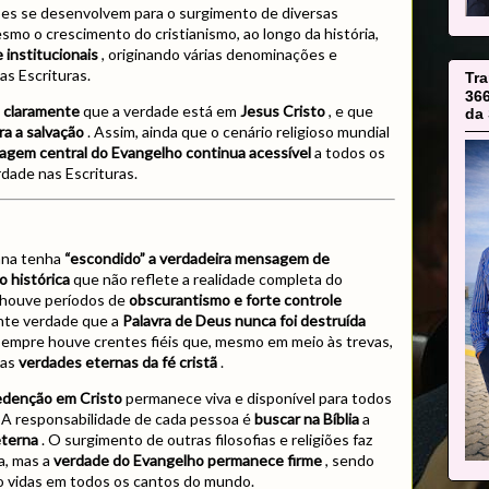
iões se desenvolvem para o surgimento de diversas
smo o crescimento do cristianismo, ao longo da história,
 institucionais
, originando várias denominações e
as Escrituras.
Tr
36
a claramente
que a verdade está em
Jesus Cristo
, e que
da 
a a salvação
. Assim, ainda que o cenário religioso mundial
gem central do Evangelho continua acessível
a todos os
dade nas Escrituras.
mana tenha
“escondido” a verdadeira mensagem de
o histórica
que não reflete a realidade completa do
e houve períodos de
obscurantismo e forte controle
nte verdade que a
Palavra de Deus nunca foi destruída
Sempre houve crentes fiéis que, mesmo em meio às trevas,
 as
verdades eternas da fé cristã
.
denção em Cristo
permanece viva e disponível para todos
 A responsabilidade de cada pessoa é
buscar na Bíblia
a
eterna
. O surgimento de outras filosofias e religiões faz
a, mas a
verdade do Evangelho permanece firme
, sendo
 vidas em todos os cantos do mundo.