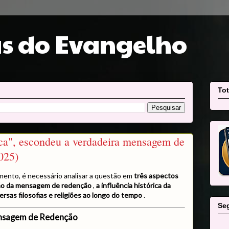
s do Evangelho
Tot
lica", escondeu a verdadeira mensagem de
025)
mento, é necessário analisar a questão em
três aspectos
ão da mensagem de redenção
,
a influência histórica da
rsas filosofias e religiões ao longo do tempo
.
Se
ensagem de Redenção