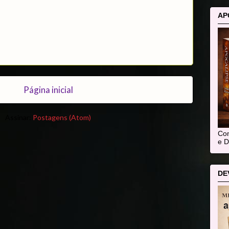
AP
Página inicial
Assinar:
Postagens (Atom)
Com
e D
DE