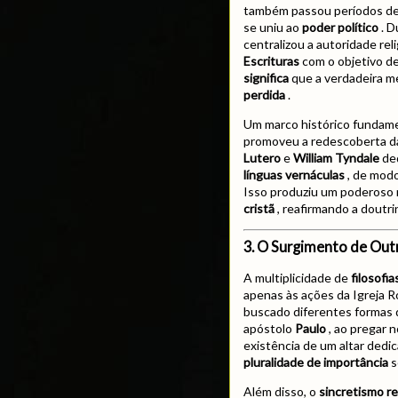
também passou períodos d
se uniu ao
poder político
. D
centralizou a autoridade rel
Escrituras
com o objetivo de
significa
que a verdadeira 
perdida
.
Um marco histórico fundame
promoveu a redescoberta da 
Lutero
e
William Tyndale
ded
línguas vernáculas
, de modo
Isso produziu um poderoso
cristã
, reafirmando a doutr
3. O Surgimento de Outra
A multiplicidade de
filosofia
apenas às ações da Igreja 
buscado diferentes formas d
apóstolo
Paulo
, ao pregar 
existência de um altar dedi
pluralidade de importância
s
Além disso, o
sincretismo re