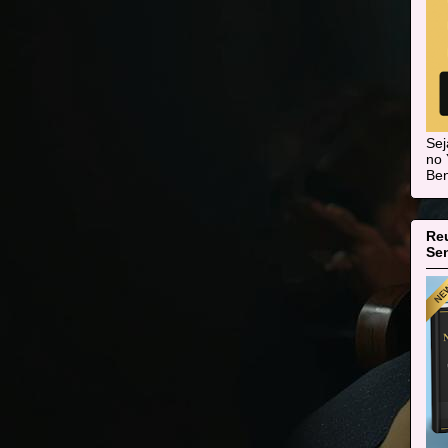
Se
no 
Ben
Re
Sen