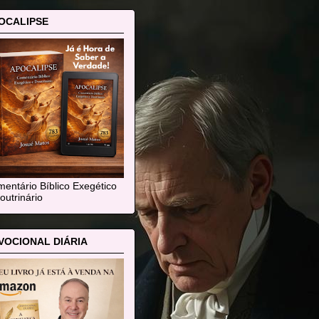
OCALIPSE
entário Bíblico Exegético
outrinário
VOCIONAL DIÁRIA