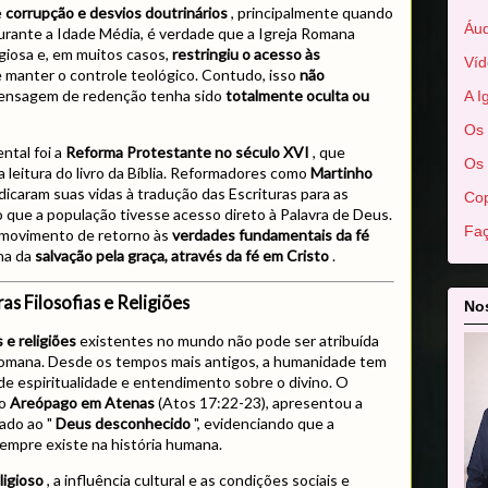
e
corrupção e desvios doutrinários
, principalmente quando
Áud
urante a Idade Média, é verdade que a Igreja Romana
igiosa e, em muitos casos,
restringiu o acesso às
Víd
 manter o controle teológico. Contudo, isso
não
mensagem de redenção tenha sido
totalmente oculta ou
A I
Os 
ntal foi a
Reforma Protestante no século XVI
, que
Os 
leitura do livro da Bíblia. Reformadores como
Martinho
icaram suas vidas à tradução das Escrituras para as
Cop
 que a população tivesse acesso direto à Palavra de Deus.
Faç
 movimento de retorno às
verdades fundamentais da fé
ina da
salvação pela graça, através da fé em Cristo
.
s Filosofias e Religiões
Nos
s e religiões
existentes no mundo não pode ser atribuída
Romana. Desde os tempos mais antigos, a humanidade tem
e espiritualidade e entendimento sobre o divino. O
no
Areópago em Atenas
(Atos 17:22-23), apresentou a
cado ao "
Deus desconhecido
", evidenciando que a
empre existe na história humana.
ligioso
, a influência cultural e as condições sociais e