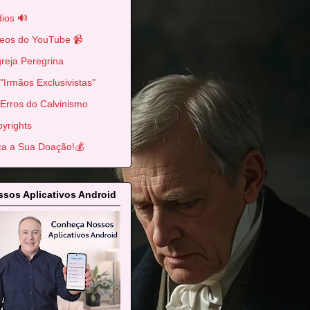
ios 🔊
eos do YouTube 📹
greja Peregrina
"Irmãos Exclusivistas"
Erros do Calvinismo
yrights
a a Sua Doação!💰
sos Aplicativos Android