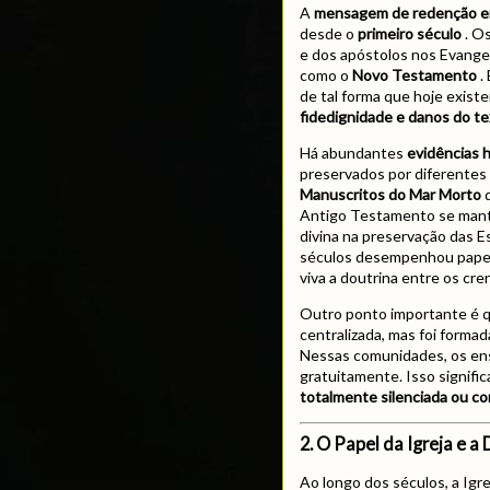
A
mensagem de redenção em
desde o
primeiro século
. Os
e dos apóstolos nos Evange
como o
Novo Testamento
.
de tal forma que hoje exis
fidedignidade e danos do te
Há abundantes
evidências h
preservados por diferentes 
Manuscritos do Mar Morto
d
Antigo Testamento se mant
divina na preservação das Es
séculos desempenhou papel
viva a doutrina entre os cre
Outro ponto importante é 
centralizada, mas foi forma
Nessas comunidades, os ens
gratuitamente. Isso signifi
totalmente silenciada ou co
2. O Papel da Igreja e a
Ao longo dos séculos, a Ig