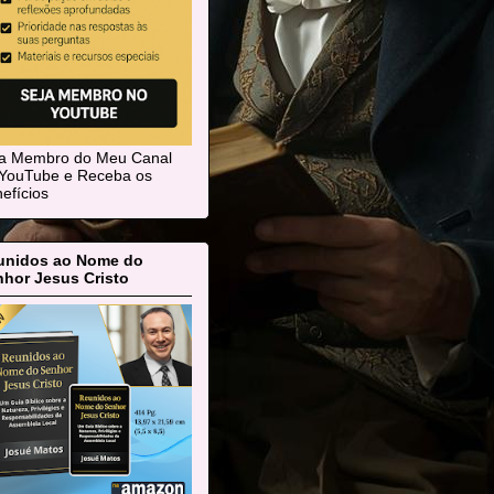
ja Membro do Meu Canal
YouTube e Receba os
efícios
unidos ao Nome do
hor Jesus Cristo