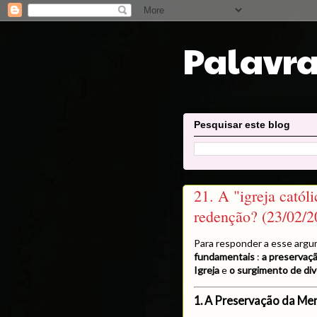
Palavra
Pesquisar este blog
21. A "igreja cató
redenção? (23/02/2
Para responder a esse argu
fundamentais
:
a preservaç
Igreja
e
o surgimento de dive
1. A Preservação da M