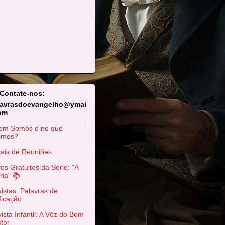
 Contate-nos:
lavrasdoevangelho@ymai
com
em Somos e no que
emos?
ais de Reuniões
ros Gratuitos da Serie: "A
ria" 📚
istas: Palavras de
ficação
ista Infantil: A Vóz do Bom
tor