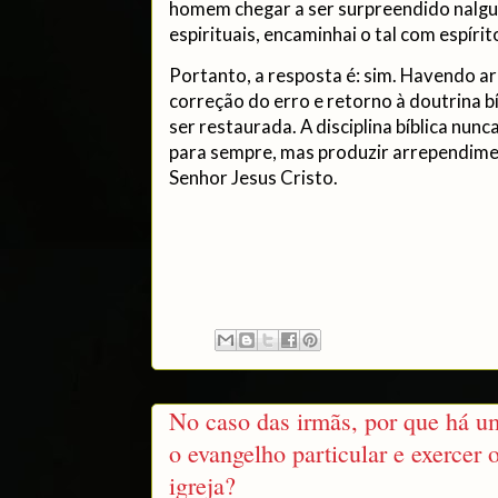
homem chegar a ser surpreendido nalgu
espirituais, encaminhai o tal com espíri
Portanto, a resposta é: sim. Havendo a
correção do erro e retorno à doutrina b
ser restaurada. A disciplina bíblica nunc
para sempre, mas produzir arrependimen
Senhor Jesus Cristo.
No caso das irmãs, por que há um
o evangelho particular e exercer 
igreja?