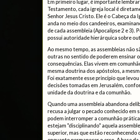
Em primeiro lugar, é importante lembra
Testamento, cada igreja local é direta
Senhor Jesus Cristo. Ele é o Cabeça da Ig
anda no meio dos candeeiros, examinand
de cada assembleia (Apocalipse 2 e 3).
possui autoridade hierárquica sobre out
Ao mesmo tempo, as assembleias não s
outras no sentido de poderem ensinar o
consequências. Elas vivem em comunhão
mesma doutrina dos apóstolos, a mesma
Foi exatamente esse princípio que levou
decisões tomadas em Jerusalém, confo
unidade da doutrina e da comunhão.
Quando uma assembleia abandona delib
recusa a julgar o pecado conhecido em 
podem interromper a comunhão prática c
estejam "disciplinando" aquela assemb
superior, mas que estão reconhecendo 
enquanto permanecer o erro. A base da