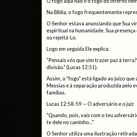
O fogo aqui não é o fogo do inferno ne
Na Bíblia, o fogo frequentemente repre
O Senhor estava anunciando que Sua vi
espiritual na humanidade. Sua presença 
ou rejeitá-Lo.
Logo em seguida Ele explica:
"Pensais vós que vim trazer paz à terra
divisão." (Lucas 12:51).
Assim, o "fogo" está ligado ao juízo qu
Messias e à separação produzida pelo ev
famílias.
Lucas 12:58-59 — O adversário e o juiz
"Quando, pois, vais com o teu adversári
te dele no caminho..."
O Senhor utiliza uma ilustração retirada 