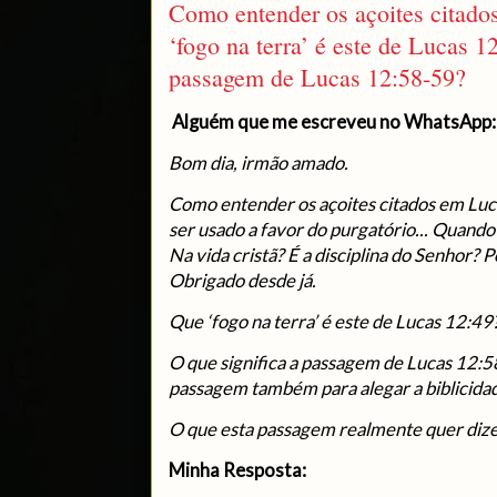
Como entender os açoites citad
‘fogo na terra’ é este de Lucas 1
passagem de Lucas 12:58-59?
Alguém que me escreveu no WhatsApp:
Bom dia, irmão amado.
Como entender os açoites citados em Luc
ser usado a favor do purgatório... Quando
Na vida cristã? É a disciplina do Senhor?
Obrigado desde já.
Que ‘fogo na terra’ é este de Lucas 12:49
O que significa a passagem de Lucas 12:
passagem também para alegar a biblicidad
O que esta passagem realmente quer diz
Minha Resposta: