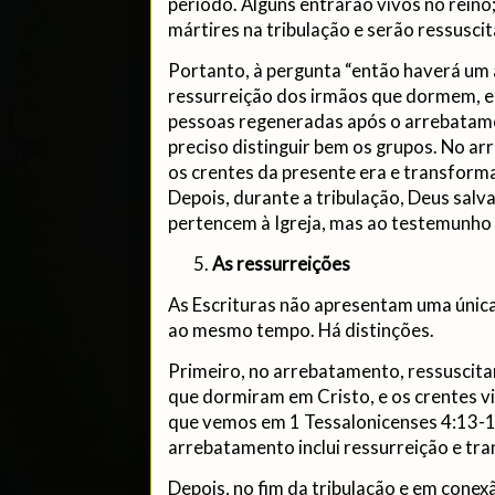
período. Alguns entrarão vivos no rein
mártires na tribulação e serão ressusci
Portanto, à pergunta “então haverá um
ressurreição dos irmãos que dormem, e
pessoas regeneradas após o arrebatamen
preciso distinguir bem os grupos. No a
os crentes da presente era e transforma
Depois, durante a tribulação, Deus salv
pertencem à Igreja, mas ao testemunho
As ressurreições
As Escrituras não apresentam uma única
ao mesmo tempo. Há distinções.
Primeiro, no arrebatamento, ressuscitam
que dormiram em Cristo, e os crentes v
que vemos em 1 Tessalonicenses 4:13-1
arrebatamento inclui ressurreição e tr
Depois, no fim da tribulação e em cone