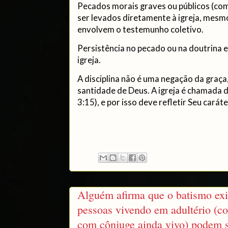
Pecados morais graves ou públicos (com
ser levados diretamente à igreja, mesm
envolvem o testemunho coletivo.
Persistência no pecado ou na doutrina 
igreja.
A disciplina não é uma negação da graç
santidade de Deus. A igreja é chamada 
3:15), e por isso deve refletir Seu caráte
Alguém afirma que o batismo ex
pessoas vivendo em adultério (
com cônjuge ainda vivo) podem s