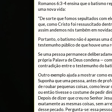
Romanos 6:3-4 ensina que o batismo re
uma nova vida:
“De sorte que fomos sepultados com ele
que, como Cristo foi ressuscitado dentre
assim andemos nós também em novidade
Portanto, o batismo não é apenas uma d
testemunho público de que houve uma r
Se uma pessoa permanece deliberadame
própria Palavra de Deus condena — com
contradição entre o testemunho do bati
Outro exemplo ajuda a mostrar como esse
Suponha que uma pessoa, antes de profe
de roubar pequenas coisas, como levar 
ou então tivesse o costume de pedir di
Depois de dizer que creu no Senhor Jesu
exatamente as mesmas coisas, sem ar
desse pecado. Pergunta-se: essa pessoa