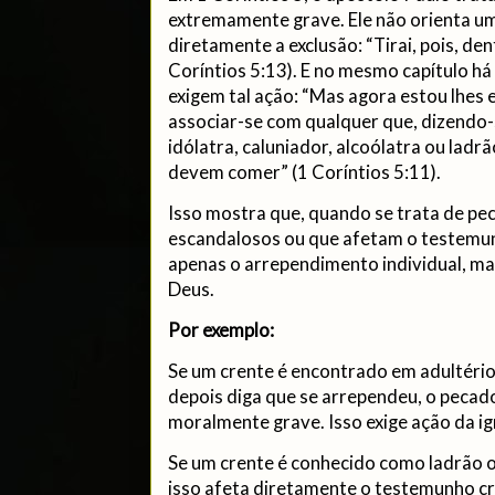
extremamente grave. Ele não orienta u
diretamente a exclusão: “Tirai, pois, den
Coríntios 5:13). E no mesmo capítulo há
exigem tal ação: “Mas agora estou lhe
associar-se com qualquer que, dizendo-s
idólatra, caluniador, alcoólatra ou lad
devem comer” (1 Coríntios 5:11).
Isso mostra que, quando se trata de p
escandalosos ou que afetam o testemun
apenas o arrependimento individual, mas
Deus.
Por exemplo:
Se um crente é encontrado em adultéri
depois diga que se arrependeu, o pecado
moralmente grave. Isso exige ação da ig
Se um crente é conhecido como ladrão 
isso afeta diretamente o testemunho cris