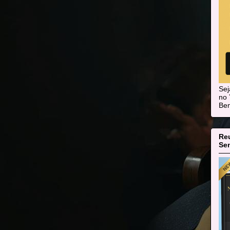
Se
no 
Ben
Re
Sen