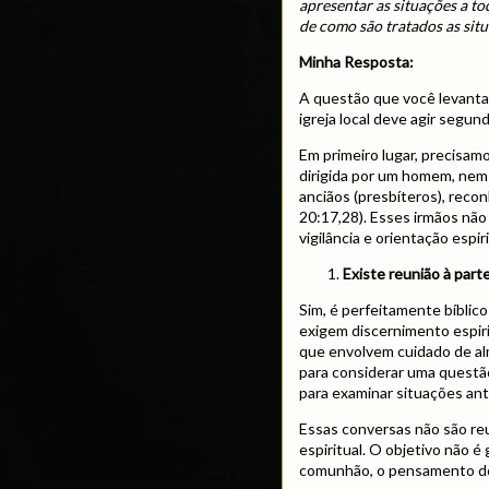
apresentar as situações a to
de como são tratados as situ
Minha Resposta:
A questão que você levanta
igreja local deve agir segu
Em primeiro lugar, precisamos
dirigida por um homem, nem 
anciãos (presbíteros), reco
20:17,28). Esses irmãos não
vigilância e orientação espir
Existe reunião à part
Sim, é perfeitamente bíblic
exigem discernimento espiri
que envolvem cuidado de al
para considerar uma questão
para examinar situações an
Essas conversas não são re
espiritual. O objetivo não 
comunhão, o pensamento d