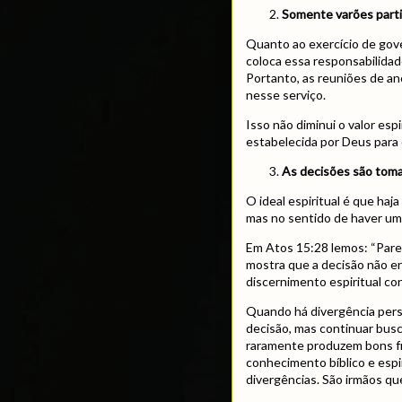
Somente varões part
Quanto ao exercício de gove
coloca essa responsabilidad
Portanto, as reuniões de a
nesse serviço.
Isso não diminui o valor esp
estabelecida por Deus para
As decisões são tom
O ideal espiritual é que haj
mas no sentido de haver um 
Em Atos 15:28 lemos: “Pare
mostra que a decisão não e
discernimento espiritual co
Quando há divergência pers
decisão, mas continuar busc
raramente produzem bons fr
conhecimento bíblico e espi
divergências. São irmãos q