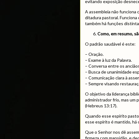
evitando exposição desnece
A assembleia não funciona
ditadura pastoral. Funciona
também há funções distinta
Como, em resumo, são
O padrão saudável é este:
– Oração.
– Exame à luz da Palavra.
– Conversa entre os anciãos
– Busca de unanimidade espi
– Comunicação clara à asse
– Sempre visando restauraç
O objetivo da liderança bíbl
administrador frio, mas um 
(Hebreus 13:17).
Quando esse espírito pasto
esse espírito é mantido, há
Que o Senhor nos dê assemb
firmeza com mansidão, e de