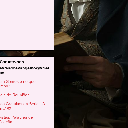
 Contate-nos:
lavrasdoevangelho@ymai
com
em Somos e no que
emos?
ais de Reuniões
ros Gratuitos da Serie: "A
ria" 📚
istas: Palavras de
ficação