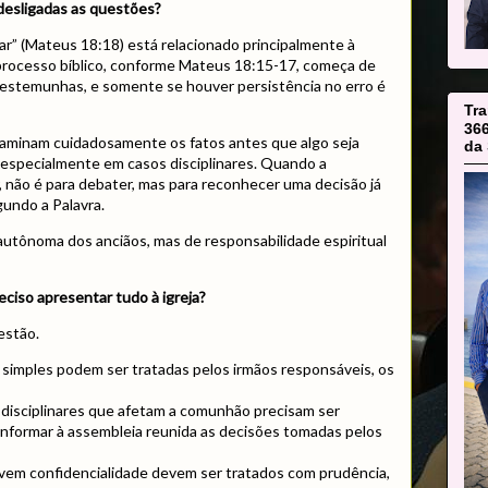
desligadas as questões?
igar” (Mateus 18:18) está relacionado principalmente à
 processo bíblico, conforme Mateus 18:15-17, começa de
testemunhas, e somente se houver persistência no erro é
Tr
36
aminam cuidadosamente os fatos antes que algo seja
da 
especialmente em casos disciplinares. Quando a
, não é para debater, mas para reconhecer uma decisão já
gundo a Palavra.
autônoma dos anciãos, mas de responsabilidade espiritual
reciso apresentar tudo à igreja?
estão.
 simples podem ser tratadas pelos irmãos responsáveis, os
 disciplinares que afetam a comunhão precisam ser
Informar à assembleia reunida as decisões tomadas pelos
vem confidencialidade devem ser tratados com prudência,