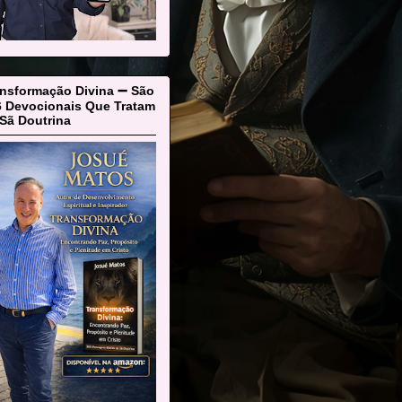
ansformação Divina ➖ São
6 Devocionais Que Tratam
Sã Doutrina