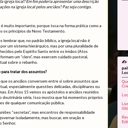
da igreja local? Em fim poderia apresentar uma descrição
ações na igreja local pelos anciãos? Paz seja contigo.
 é muito importante, porque toca na forma prática como a
ndo os princípios do Novo Testamento.
 lembrar que, no padrão bíblico, a igreja local não é
por um sistema hierárquico, mas por uma pluralidade de
nhecidos pelo Espírito Santo entre os irmãos (Atos
 formam um “clero”, mas exercem cuidado pastoral,
✍️
itual sobre o rebanho.
pa
e para tratar dos assuntos?
l.
o que os anciãos conversem entre si sobre assuntos que
Qu
Cr
tual, especialmente questões delicadas, disciplinares ou
mas. Em Atos 15 vemos os apóstolos e anciãos reunidos
Loc
 doutrinária séria. Isso mostra que há momentos próprios
tes de qualquer comunicação pública.
Liv
Gló
uniões “secretas”, mas encontros de responsabilidade
Rev
é governar isoladamente, mas buscar, em oração e
Edi
o Senhor.