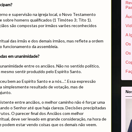
Rev
icipam?
Pas
rno e supervisão na igreja local, o Novo Testamento
Áud
e sobre homens qualificados (1 Timóteo 3; Tito 1).
nciãos são compostas por irmãos varões reconhecidos
Víd
A I
iritual das irmãs e dos demais irmãos, mas reflete a ordem
Os 
 o funcionamento da assembleia.
Os 
adas em unanimidade?
Cop
a unanimidade entre os anciãos. Não no sentido político,
Faç
mesmo sentir produzido pelo Espírito Santo.
ceu bem ao Espírito Santo e a nós…”. Essa expressão
ra simplesmente resultado de votação, mas de
Nos
njunto.
istente entre anciãos, o melhor caminho não é forçar uma
ando o Senhor até que haja clareza. Decisões precipitadas
utos. O parecer final dos Anciãos com melhor
ritual, deve ser levado em grande consideração, na hora de
ue podem estar vendo coisas que os demais não veem.