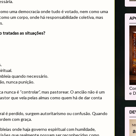
ssária.
 como uma democracia onde tudo é votado, nem como uma
 como um corpo, onde há responsabilidade coletiva, mas
AP
s.
 tratadas as situações?
.
ritual.
mbleia quando necessário.
ão, nunca punição.
Com
ica nunca é “controlar”, mas pastorear. O ancião não é um
e D
pastor que vela pelas almas como quem há de dar conta
DE
ral é perdido, surgem autoritarismo ou confusão. Quando
 ordem com graça.
leias onde haja governo espiritual com humildade,
cisões que realmente possam ser reconhecidas como