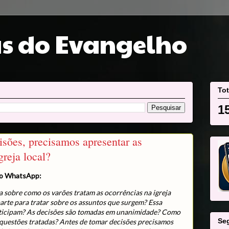
s do Evangelho
Tot
1
isões, precisamos apresentar as
greja local?
no WhatsApp:
 sobre como os varões tratam as ocorrências na igreja
parte para tratar sobre os assuntos que surgem? Essa
ticipam? As decisões são tomadas em unanimidade? Como
Se
s questões tratadas? Antes de tomar decisões precisamos