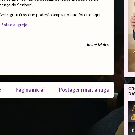
sença do Senhor”.
livros gratuitos que poderão ampliar o que foi dito aqui:
 Sobre a Igreja
Josué Matos
CR
e
Página inicial
Postagem mais antiga
DA