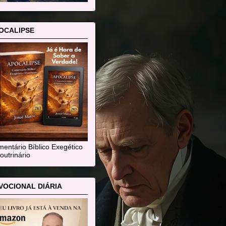
OCALIPSE
entário Bíblico Exegético
outrinário
VOCIONAL DIÁRIA