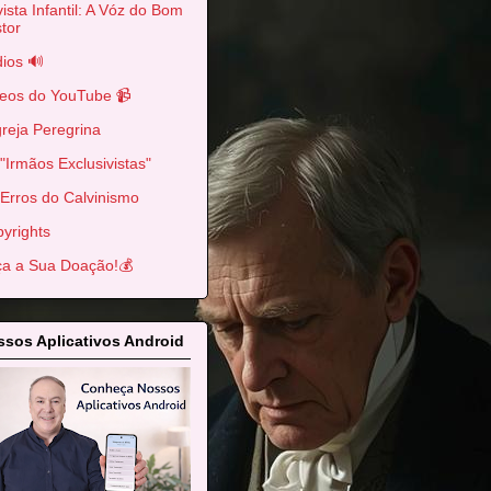
ista Infantil: A Vóz do Bom
tor
ios 🔊
eos do YouTube 📹
greja Peregrina
"Irmãos Exclusivistas"
Erros do Calvinismo
yrights
a a Sua Doação!💰
sos Aplicativos Android