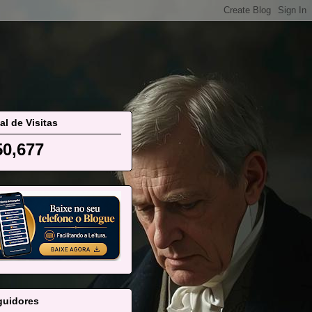
al de Visitas
50,677
guidores