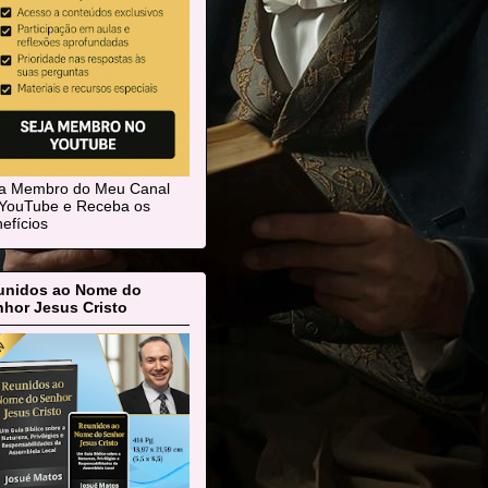
ja Membro do Meu Canal
YouTube e Receba os
efícios
unidos ao Nome do
hor Jesus Cristo