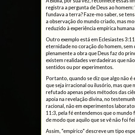
A Bíblia, por sua vez, reconhece essas l
registra a pergunta de Deus ao homem:
fundava a terra? Faze-mo saber, se tens i
a observação do mundo criado, mas mo
reduzido à experiência empírica humana
Outro exemplo está em Eclesiastes 3:11
eternidade no coração do homem, sem 
plenamente a obra que Deus faz do princí
existem realidades verdadeiras que não
sentidos ou por experimentos.
Portanto, quando se diz que algo não é 
que seja irracional ou ilusório, mas que
refutado apenas pelos métodos das ciênc
apoia na revelação divina, no testemunh
racional, não em experimentos laborato
11:3, pela fé entendemos que o mundo fo
de modo que aquilo que se vê não foi fe
Assim, “empírico” descreve um tipo espe