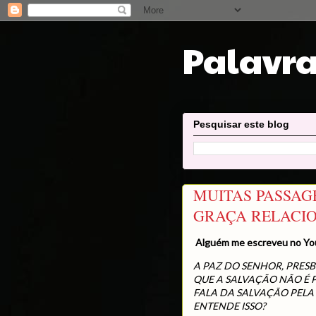
Palavra
Pesquisar este blog
MUITAS PASSAG
GRAÇA RELACIO
Alguém me escreveu no Yo
A PAZ DO SENHOR, PRES
QUE A SALVAÇÃO NÃO É 
FALA DA SALVAÇÃO PELA
ENTENDE ISSO?