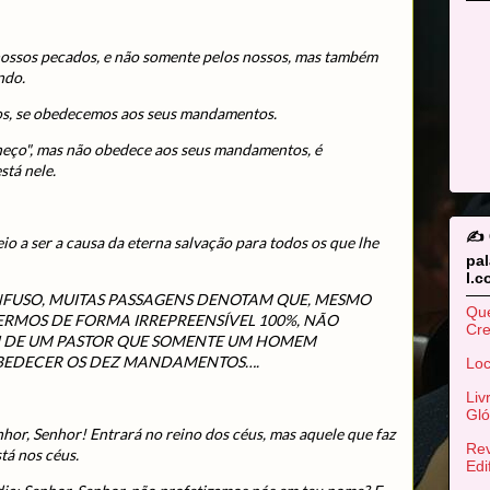
 nossos pecados, e não somente pelos nossos, mas também
ndo.
s, se obedecemos aos seus mandamentos.
heço", mas não obedece aos seus mandamentos, é
stá nele.
✍️
io a ser a causa da eterna salvação para todos os que lhe
pa
l.
FUSO, MUITAS PASSAGENS DENOTAM QUE, MESMO
Qu
VERMOS DE FORMA IRREPREENSÍVEL 100%, NÃO
Cr
I DE UM PASTOR QUE SOMENTE UM HOMEM
OBEDECER OS DEZ MANDAMENTOS….
Loc
Liv
Gló
nhor, Senhor! Entrará no reino dos céus, mas aquele que faz
Rev
tá nos céus.
Edi