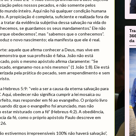
piciação pelos nossos pecados, e não somente pelos
o mundo inteiro. Aqui não há qualquer condição humana
o. A propiciação é completa, suficiente e realizada fora de
a tratar da evidência subjetiva dessa salvação na vida do
nhecemos, se guardamos os seus mandamentos.” Ele não
Tr
orque obedecemos”, mas “sabemos que o conhecemos”.
36
roduz o novo nascimento; ela manifesta que ele é real.
da 
forte: aquele que afirma conhecer a Deus, mas vive em
emonstra que sua profissão é falsa. João não está
cado, pois o mesmo apóstolo afirma claramente: “Se
cado, enganamo-nos a nós mesmos” (1 João 1:8). Ele está
terizada pela prática do pecado, sem arrependimento e sem
risto.
a Hebreus 5:9: “veio a ser a causa da eterna salvação para
 Aqui, obedecer não significa cumprir a lei mosaica ou
rfeito, mas responder em fé ao evangelho. O próprio livro
uando diz que o evangelho foi anunciado, mas não
o estar misturado com a fé” (Hebreus 4:2). A obediência,
cia da fé, como o próprio apóstolo Paulo descreve em
:26.
ão estivermos irrepreensíveis 100% não haverá salvação”,