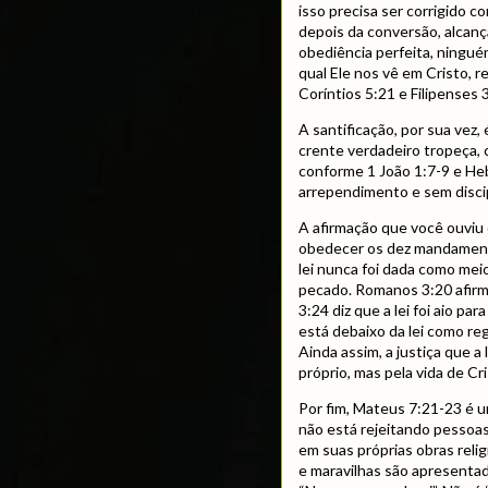
isso precisa ser corrigido 
depois da conversão, alcanç
obediência perfeita, ninguém
qual Ele nos vê em Cristo, r
Coríntios 5:21 e Filipenses 3
A santificação, por sua vez,
crente verdadeiro tropeça, c
conforme 1 João 1:7-9 e Heb
arrependimento e sem discip
A afirmação que você ouvi
obedecer os dez mandamento
lei nunca foi dada como mei
pecado. Romanos 3:20 afirm
3:24 diz que a lei foi aio pa
está debaixo da lei como reg
Ainda assim, a justiça que 
próprio, mas pela vida de 
Por fim, Mateus 7:21-23 é u
não está rejeitando pessoa
em suas próprias obras relig
e maravilhas são apresentad