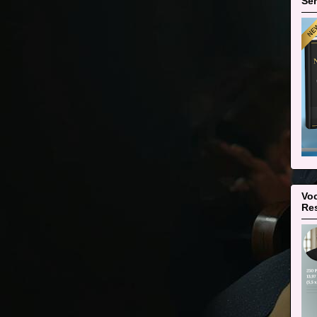
Sen
Voc
Re