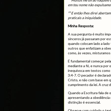
²² Muitos me dirão naquele 
em teu nome não expulsamos
²³ E então lhes direi aberta
praticais a iniquidade.
Minha Resposta:
A sua pergunta é muito imp
sinceros já passaram por es
quando colocam lado a lado 
outros que enfatizam a obedi
como, às vezes, misturamos 
É fundamental começar pela 
mediante a fé, e nunca por 
inequívoca em textos como 
3:4-7. O pecador é declara
Cristo, e não com base em q
cumprimento da lei. A cruz d
Quando a Escritura fala de 
apresentando a obediência c
distinção é essencial.
Observe com cuidado o text