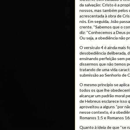
da salvação: Cristo é a pro
nossos, mas também pelos d
acrescentada à obra de Crist
nós. Em seguida, João passa 
crente. “Sabemos que o co
diz: “Conhecemos a Deus p
Ou seja, a obediência não p
O versículo 4 é ainda mais 
desobediência deliberada, d
ensinando perfeição sem pe
dissermos que não temos pe
tratando de uma vida carac
submissão ao Senhorio de C
O mesmo princípio se aplica 
todos os que lhe obedecem”.
alcançar um padrão moral pe
de Hebreus esclarece isso q
aproveitou a alguns “por nã
nesse contexto, é a obediên
Romanos 1:5 e Romanos 16
Quanto à ideia de que “se n