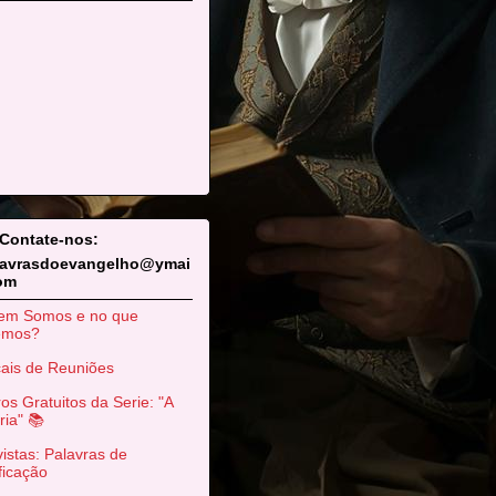
 Contate-nos:
lavrasdoevangelho@ymai
com
em Somos e no que
emos?
ais de Reuniões
ros Gratuitos da Serie: "A
ria" 📚
istas: Palavras de
ficação