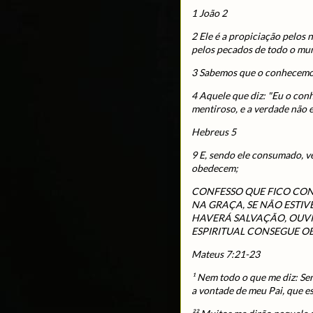
1 João 2
2 Ele é a propiciação pelos
pelos pecados de todo o mu
3 Sabemos que o conhecemo
4 Aquele que diz: "Eu o con
mentiroso, e a verdade não e
Hebreus 5
9 E, sendo ele consumado, ve
obedecem;
CONFESSO QUE FICO CON
NA GRAÇA, SE NÃO ESTI
HAVERÁ SALVAÇÃO, OUV
ESPIRITUAL CONSEGUE 
Mateus 7:21-23
¹ Nem todo o que me diz: Se
a vontade de meu Pai, que es