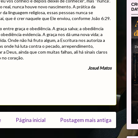
“eu vos conheci e depois deixei de conhecer”, mas “nunca”.
CR
 real, nunca houve novo nascimento. A prática da
DA
ar da linguagem religiosa, essas pessoas nunca se
, que é crer naquele que Ele enviou, conforme João 6:29.
o entre graça e obediência. A graça salva; a obediência
 a obediência evidencia. A graça nos dá uma nova vida; a
ida. Onde não há fruto algum, a Escritura nos autoriza a
as onde há luta contra o pecado, arrependimento,
r a Deus, ainda que com muitas falhas, ali há sinais claros
 no coração.
Josué Matos
e
Página inicial
Postagem mais antiga