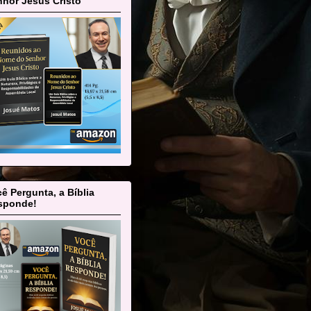
hor Jesus Cristo
ê Pergunta, a Bíblia
sponde!