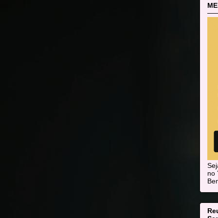
ME
Se
no 
Ben
Re