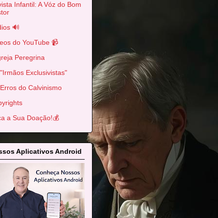
ista Infantil: A Vóz do Bom
tor
ios 🔊
eos do YouTube 📹
greja Peregrina
"Irmãos Exclusivistas"
Erros do Calvinismo
yrights
a a Sua Doação!💰
sos Aplicativos Android