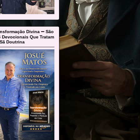
ansformação Divina ➖ São
6 Devocionais Que Tratam
Sã Doutrina