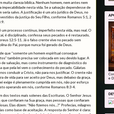
com muita clareza bíblica. Nenhum homem, nem antes nem
a impecabilidade nesta vida. Se a salvação dependesse de
 seria salvo. A justificação é um ato jurídico de Deus, no
AP
evestidos da justiça do Seu Filho, conforme Romanos 5:1, 2
:9.
 é um processo contínuo, imperfeito nesta vida, mas real. O
ai, é disciplinado, confessa seus pecados e é restaurado,
reus 12:5-11. Já o falso crente vive no pecado sem
lina do Pai, porque nunca foi gerado de Deus.
u de que “somente um homem espiritual consegue
s” também precisa ser colocada em seu devido lugar. A
o de salvação, mas como instrumento de diagnóstico do
a que pela lei vem o conhecimento do pecado. Gálatas
ra nos conduzir a Cristo, não para nos justificar. O crente não
Com
ra de vida para ser aceito por Deus, mas debaixo da graça.
e D
a lei exige é plenamente cumprida em nós, não por esforço
Cristo operando em nós, conforme Romanos 8:3-4.
DE
m dos textos mais solenes das Escrituras. O Senhor Jesus
s que confiaram na Sua graça, mas pessoas que confiaram
iosas. Elas dizem: “Não fizemos nós…?” Profecias, milagres
as como base de aceitação. A resposta do Senhor é clara: