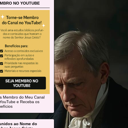
MBRO NO YOUTUBE
ja Membro do Meu Canal
YouTube e Receba os
efícios
unidos ao Nome do