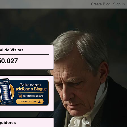
al de Visitas
50,027
guidores