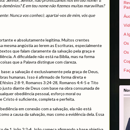
dia: Senhor, Senhor, não profetizamos nós em teu nome? E
Rev
 demônios? E em teu nome não fizemos muitas maravilhas?
Pas
mente: Nunca vos conheci; apartai-vos de mim, vós que
Áud
Víd
A I
ortante e absolutamente legítima. Muitos crentes
Os 
sa mesma angústia ao lerem as Escrituras, especialmente
textos que falam claramente da salvação pela graça e
Os 
ência. A dificuldade não está na Bíblia, mas na forma
Cop
coisas que a Palavra distingue com clareza.
Faç
base: a salvação é exclusivamente pela graça de Deus,
obras humanas. Isso é afirmado de forma direta e
Efésios 2:8-9, Romanos 3:24-28, Romanos 4:4-5 e Tito
do justo diante de Deus com base na obra consumada de
Nos
ualquer obediência pessoal, esforço moral ou
e Cristo é suficiente, completa e perfeita.
obediência em conexão com a salvação, ela não está
omo a causa da salvação, mas como a evidência dela. Essa
o de 1 João 2:2-4. João começa afirmando a base objetiva