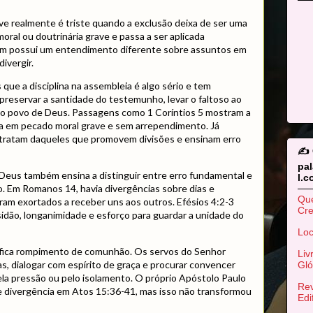
e realmente é triste quando a exclusão deixa de ser uma
moral ou doutrinária grave e passa a ser aplicada
m possui um entendimento diferente sobre assuntos em
ivergir.
que a disciplina na assembleia é algo sério e tem
: preservar a santidade do testemunho, levar o faltoso ao
o povo de Deus. Passagens como 1 Coríntios 5 mostram a
ia em pecado moral grave e sem arrependimento. Já
tratam daqueles que promovem divisões e ensinam erro
✍️
pa
e Deus também ensina a distinguir entre erro fundamental e
l.
. Em Romanos 14, havia divergências sobre dias e
Qu
ram exortados a receber uns aos outros. Efésios 4:2-3
Cr
dão, longanimidade e esforço para guardar a unidade do
Loc
ifica rompimento de comunhão. Os servos do Senhor
Liv
s, dialogar com espírito de graça e procurar convencer
Gló
ela pressão ou pelo isolamento. O próprio Apóstolo Paulo
Rev
e divergência em Atos 15:36-41, mas isso não transformou
Edi