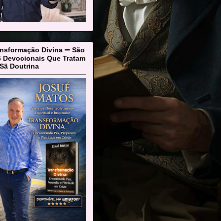
ansformação Divina ➖ São
6 Devocionais Que Tratam
Sã Doutrina