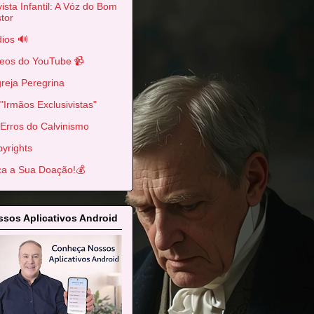
ista Infantil: A Vóz do Bom
tor
ios 🔊
eos do YouTube 📹
greja Peregrina
"Irmãos Exclusivistas"
Erros do Calvinismo
yrights
a a Sua Doação!💰
sos Aplicativos Android