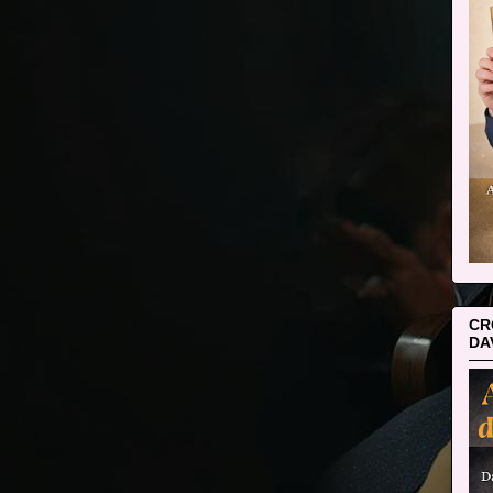
CR
DA