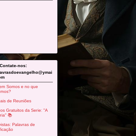
 Contate-nos:
lavrasdoevangelho@ymai
com
em Somos e no que
emos?
ais de Reuniões
ros Gratuitos da Serie: "A
ria" 📚
istas: Palavras de
ficação