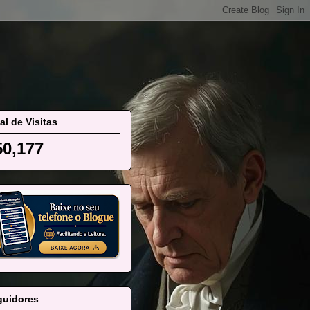
al de Visitas
50,177
guidores