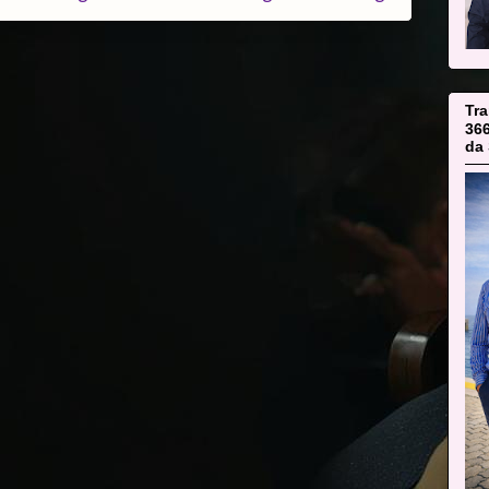
Tr
36
da 