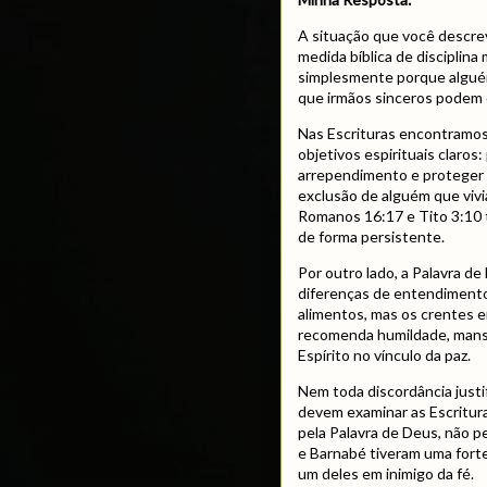
A situação que você descrev
medida bíblica de disciplina 
simplesmente porque algué
que irmãos sinceros podem d
Nas Escrituras encontramos 
objetivos espirituais claros
arrependimento e proteger 
exclusão de alguém que viv
Romanos 16:17 e Tito 3:10 
de forma persistente.
Por outro lado, a Palavra d
diferenças de entendimento
alimentos, mas os crentes e
recomenda humildade, mansi
Espírito no vínculo da paz.
Nem toda discordância just
devem examinar as Escritura
pela Palavra de Deus, não p
e Barnabé tiveram uma fort
um deles em inimigo da fé.