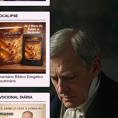
OCALIPSE
entário Bíblico Exegético
outrinário
VOCIONAL DIÁRIA