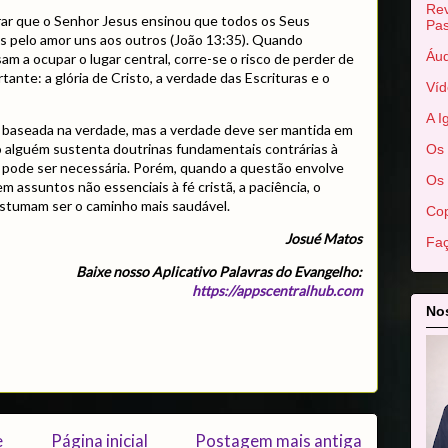
Rev
ar que o Senhor Jesus ensinou que todos os Seus
Pas
os pelo amor uns aos outros (João 13:35). Quando
Áud
m a ocupar o lugar central, corre-se o risco de perder de
tante: a glória de Cristo, a verdade das Escrituras e o
Víd
A I
 baseada na verdade, mas a verdade deve ser mantida em
o alguém sustenta doutrinas fundamentais contrárias à
Os 
na pode ser necessária. Porém, quando a questão envolve
Os 
 assuntos não essenciais à fé cristã, a paciência, o
costumam ser o caminho mais saudável.
Cop
Josué Matos
Faç
Baixe nosso Aplicativo Palavras do Evangelho:
https://appscentralhub.com
Nos
e
Página inicial
Postagem mais antiga