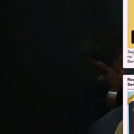
Se
no 
Ben
Re
Sen