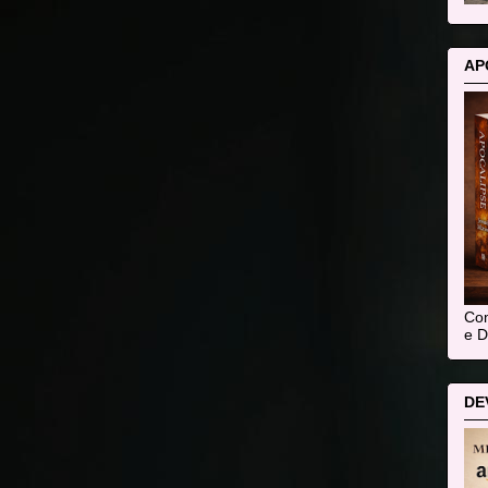
AP
Com
e D
DE