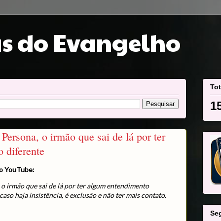
s do Evangelho
Tot
1
ersona, o irmão que sai de lá por ter
 diferente
o YouTube:
 irmão que sai de lá por ter algum entendimento
aso haja insistência, é exclusão e não ter mais contato.
Se