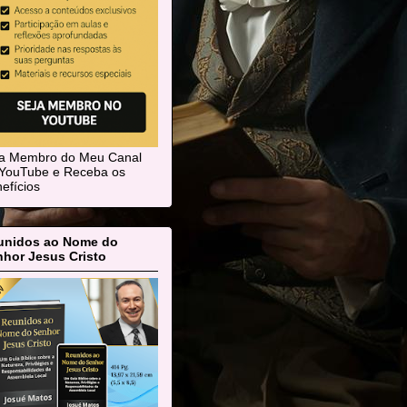
ja Membro do Meu Canal
YouTube e Receba os
efícios
unidos ao Nome do
hor Jesus Cristo