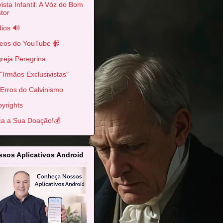
ista Infantil: A Vóz do Bom
tor
ios 🔊
eos do YouTube 📹
greja Peregrina
"Irmãos Exclusivistas"
Erros do Calvinismo
yrights
a a Sua Doação!💰
sos Aplicativos Android