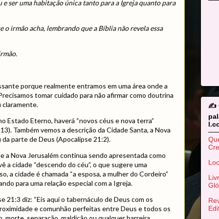
 e ser uma habitação única tanto para a Igreja quanto para
e o irmão acha, lembrando que a Bíblia não revela essa
irmão.
essante porque realmente entramos em uma área onde a
a. Precisamos tomar cuidado para não afirmar como doutrina
u claramente.
✍️
pa
 no Estado Eterno, haverá “novos céus e nova terra”
l.
3:13). Também vemos a descrição da Cidade Santa, a Nova
 da parte de Deus (Apocalipse 21:2).
Qu
Cr
ue a Nova Jerusalém continua sendo apresentada como
Loc
o vê a cidade “descendo do céu”, o que sugere uma
sso, a cidade é chamada “a esposa, a mulher do Cordeiro”
Liv
ando para uma relação especial com a Igreja.
Gló
 21:3 diz: “Eis aqui o tabernáculo de Deus com os
Rev
Edi
roximidade e comunhão perfeitas entre Deus e todos os
, morte, separação, maldição ou qualquer barreira.