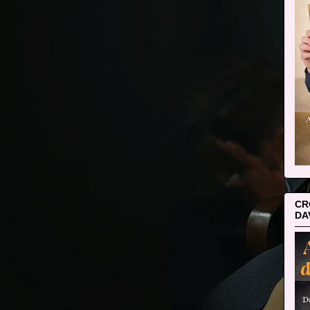
CR
DA