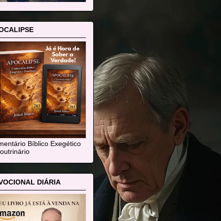
OCALIPSE
entário Bíblico Exegético
outrinário
VOCIONAL DIÁRIA