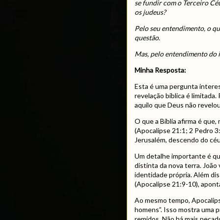
se fundir com o Terceiro Céu
os judeus?
Pelo seu entendimento, o qu
questão.
Mas, pelo entendimento do 
Minha Resposta:
Esta é uma pergunta inter
revelação bíblica é limitad
aquilo que Deus não revelo
O que a Bíblia afirma é que,
(Apocalipse 21:1; 2 Pedro 
Jerusalém, descendo do céu
Um detalhe importante é q
distinta da nova terra. Joã
identidade própria. Além di
(Apocalipse 21:9-10), apont
Ao mesmo tempo, Apocalipse
homens”. Isso mostra uma p
remidos. Não há mais pecado