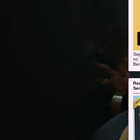
Se
no 
Ben
Re
Sen