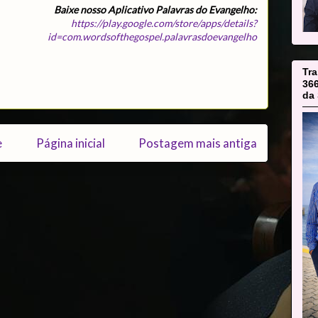
Baixe nosso Aplicativo Palavras do Evangelho:
https://play.google.com/store/apps/details?
id=com.wordsofthegospel.palavrasdoevangelho
Tr
36
da 
e
Página inicial
Postagem mais antiga