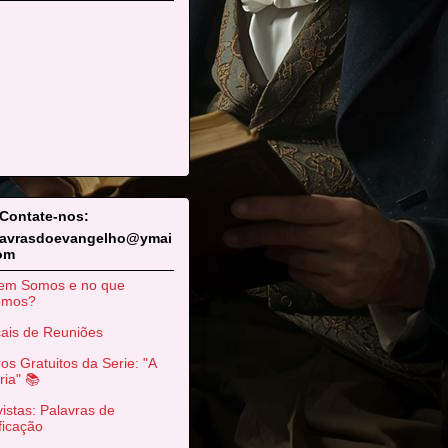
 Contate-nos:
lavrasdoevangelho@ymai
com
em Somos e no que
emos?
ais de Reuniões
ros Gratuitos da Serie: "A
ria" 📚
istas: Palavras de
ficação