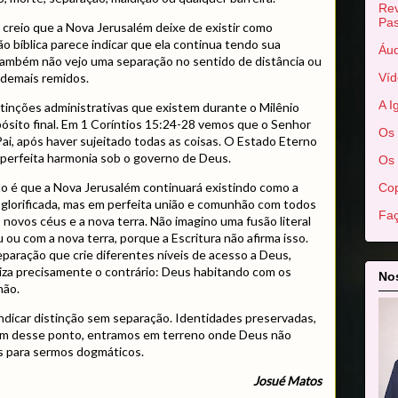
Rev
Pas
 creio que a Nova Jerusalém deixe de existir como
ão bíblica parece indicar que ela continua tendo sua
Áud
 também não vejo uma separação no sentido de distância ou
Víd
s demais remidos.
A I
tinções administrativas que existem durante o Milênio
ósito final. Em 1 Coríntios 15:24-28 vemos que o Senhor
Os 
Pai, após haver sujeitado todas as coisas. O Estado Eterno
perfeita harmonia sob o governo de Deus.
Os 
 é que a Nova Jerusalém continuará existindo como a
Cop
a glorificada, mas em perfeita união e comunhão com todos
Faç
 novos céus e a nova terra. Não imagino uma fusão literal
 ou com a nova terra, porque a Escritura não afirma isso.
aração que crie diferentes níveis de acesso a Deus,
iza precisamente o contrário: Deus habitando com os
Nos
hão.
indicar distinção sem separação. Identidades preservadas,
ém desse ponto, entramos em terreno onde Deus não
es para sermos dogmáticos.
Josué Matos