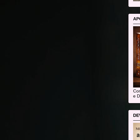
AP
Com
e D
DE