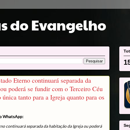
s do Evangelho
Tot
1
tado Eterno continuará separada da
 ou poderá se fundir com o Terceiro Céu
 única tanto para a Igreja quanto para os
no WhatsApp:
Se
no continuará separada da habitação da Igreja ou poderá