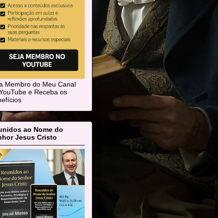
ja Membro do Meu Canal
YouTube e Receba os
efícios
unidos ao Nome do
hor Jesus Cristo