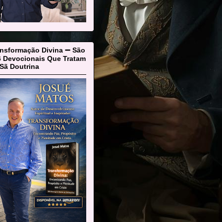
ansformação Divina ➖ São
6 Devocionais Que Tratam
Sã Doutrina