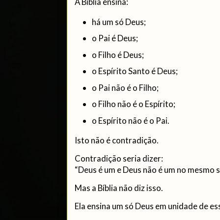
A Bíblia ensina:
há um só Deus;
o Pai é Deus;
o Filho é Deus;
o Espírito Santo é Deus;
o Pai não é o Filho;
o Filho não é o Espírito;
o Espírito não é o Pai.
Isto não é contradição.
Contradição seria dizer:
“Deus é um e Deus não é um no mesmo s
Mas a Bíblia não diz isso.
Ela ensina um só Deus em unidade de ess