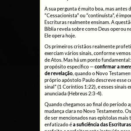
A sua pergunta é muito boa, mas antes 
“Cessacionista” ou “continuísta”, é impo
Escrituras realmente ensinam. A questão
Bíblia revela sobre como Deus operou no
Ele opera hoje.
Os primeiros cristãos realmente profet
exerciam vários sinais, conforme vemos 
de Atos. Mas há um ponto fundamental: 
propósito específico —
confirmar a men
de revelação
, quando o Novo Testamento
próprio apóstolo Paulo descreve esse 
sinal” (1 Coríntios 1:22), e esses sinai
anunciada (Hebreus 2:3-4).
Quando chegamos ao final do período a
mudança clara no Novo Testamento. Os
de ser mencionados nas epístolas mais t
enfatizado é
a suficiência das Escrituras