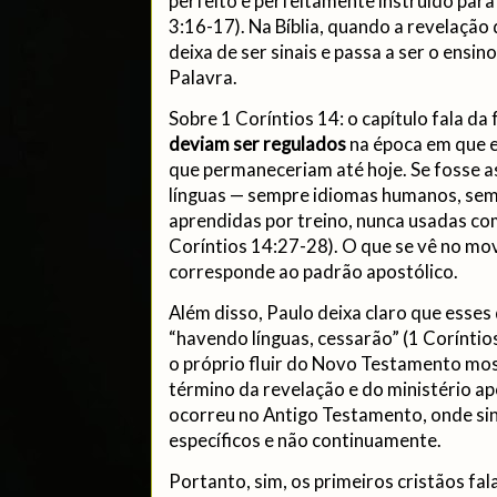
perfeito e perfeitamente instruído para
3:16-17). Na Bíblia, quando a revelação
deixa de ser sinais e passa a ser o ensino
Palavra.
Sobre 1 Coríntios 14: o capítulo fala d
deviam ser regulados
na época em que e
que permaneceriam até hoje. Se fosse as
línguas — sempre idiomas humanos, sem
aprendidas por treino, nunca usadas com
Coríntios 14:27-28). O que se vê no m
corresponde ao padrão apostólico.
Além disso, Paulo deixa claro que esse
“havendo línguas, cessarão” (1 Coríntios
o próprio fluir do Novo Testamento mo
término da revelação e do ministério 
ocorreu no Antigo Testamento, onde si
específicos e não continuamente.
Portanto, sim, os primeiros cristãos fa