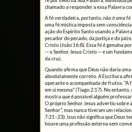
fé por meio da Sua Palavra, iluminada p
chamado a responder a essa Palavra co
A fé verdadeira, portanto, não é uma f
uma fé mística imposta sem consciência 
ação do Espírito Santo usando a Palavr
pecador do pecado, da justiça e do juíz
Cristo (João 16:8). Essa fé é genuína p
— o Senhor Jesus Cristo — e um fundam
da cruz.
Quando afirma que Deus não daria uma fé
absolutamente correto. A Escritura afir
operante e acompanhada de frutos. “A fé
em si mesma” (Tiago 2:17). No entant
mostra que é possível alguém professar 
O próprio Senhor Jesus advertiu sobre 
Senhor”, mas nunca tiveram um relacio
7:21–23). Isso não significa que Deus t
houve uma profissão externa sem conve