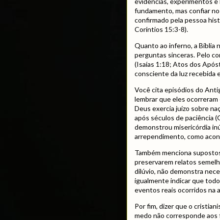
evidências, experimentos e l
fundamento, mas confiar no
confirmado pela pessoa hist
Coríntios 15:3-8).
Quanto ao inferno, a Bíblia
perguntas sinceras. Pelo co
(Isaías 1:18; Atos dos Após
consciente da luz recebida e
Você cita episódios do Ant
lembrar que eles ocorreram 
Deus exercia juízo sobre na
após séculos de paciência 
demonstrou misericórdia in
arrependimento, como acont
Também menciona supostos p
preservarem relatos semel
dilúvio, não demonstra nece
igualmente indicar que todo
eventos reais ocorridos na 
Por fim, dizer que o cristia
medo não corresponde aos f