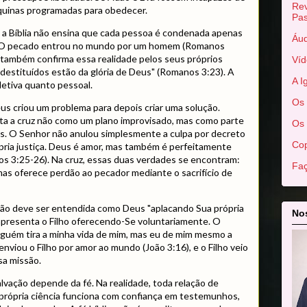
Rev
quinas programadas para obedecer.
Pas
a Bíblia não ensina que cada pessoa é condenada apenas
Áud
e. O pecado entrou no mundo por um homem (Romanos
 também confirma essa realidade pelos seus próprios
Víd
destituídos estão da glória de Deus" (Romanos 3:23). A
A I
letiva quanto pessoal.
Os 
s criou um problema para depois criar uma solução.
nta a cruz não como um plano improvisado, mas como parte
Os 
s. O Senhor não anulou simplesmente a culpa por decreto
Cop
pria justiça. Deus é amor, mas também é perfeitamente
os 3:25-26). Na cruz, essas duas verdades se encontram:
Faç
as oferece perdão ao pecador mediante o sacrifício de
ão deve ser entendida como Deus "aplacando Sua própria
Nos
apresenta o Filho oferecendo-Se voluntariamente. O
nguém tira a minha vida de mim, mas eu de mim mesmo a
enviou o Filho por amor ao mundo (João 3:16), e o Filho veio
sa missão.
lvação depende da fé. Na realidade, toda relação de
 própria ciência funciona com confiança em testemunhos,