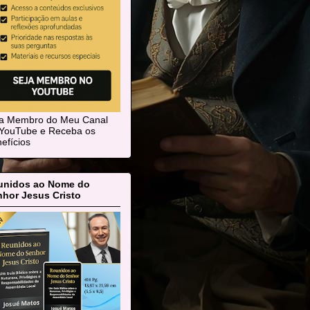
ja Membro do Meu Canal
YouTube e Receba os
efícios
unidos ao Nome do
hor Jesus Cristo