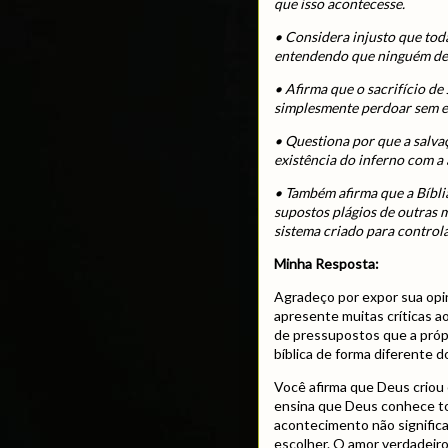
que isso acontecesse.
• Considera injusto que to
entendendo que ninguém dev
• Afirma que o sacrifício de
simplesmente perdoar sem ex
• Questiona por que a salva
existência do inferno com a
• Também afirma que a Bíblia
supostos plágios de outras m
sistema criado para control
Minha Resposta:
Agradeço por expor sua opi
apresente muitas críticas ao
de pressupostos que a próp
bíblica de forma diferente d
Você afirma que Deus criou 
ensina que Deus conhece to
acontecimento não signific
escolher. O amor verdadeir