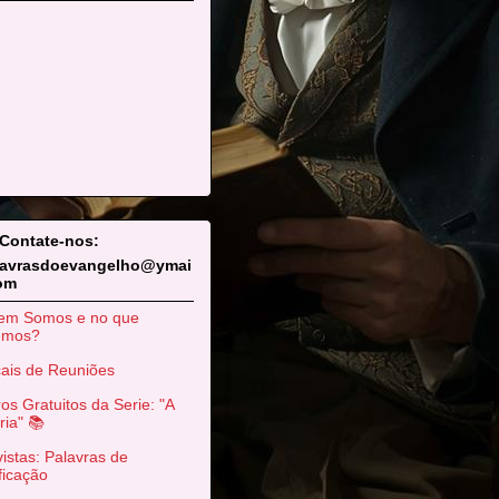
 Contate-nos:
lavrasdoevangelho@ymai
com
em Somos e no que
emos?
ais de Reuniões
ros Gratuitos da Serie: "A
ria" 📚
istas: Palavras de
ficação