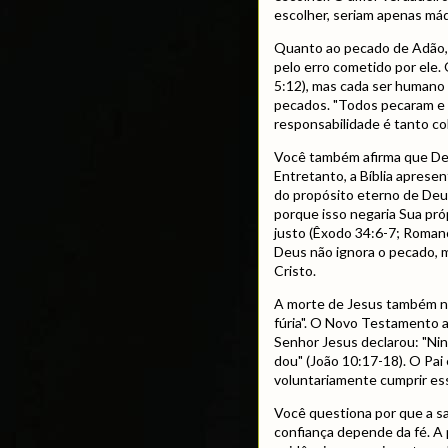
escolher, seriam apenas má
Quanto ao pecado de Adão, 
pelo erro cometido por el
5:12), mas cada ser humano
pecados. "Todos pecaram e 
responsabilidade é tanto co
Você também afirma que Deu
Entretanto, a Bíblia aprese
do propósito eterno de Deu
porque isso negaria Sua pró
justo (Êxodo 34:6-7; Roman
Deus não ignora o pecado, m
Cristo.
A morte de Jesus também n
fúria". O Novo Testamento 
Senhor Jesus declarou: "Ni
dou" (João 10:17-18). O Pai 
voluntariamente cumprir es
Você questiona por que a sa
confiança depende da fé. A