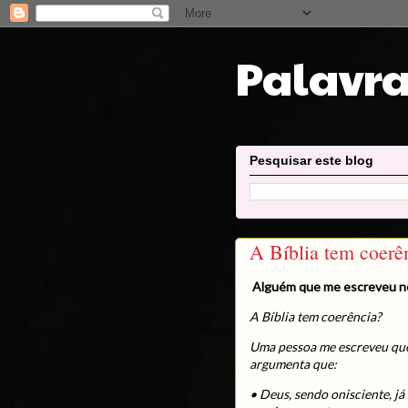
Palavra
Pesquisar este blog
A Bíblia tem coerê
Alguém que me escreveu n
A Bíblia tem coerência?
Uma pessoa me escreveu que
argumenta que:
• Deus, sendo onisciente, j