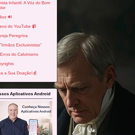
ista Infantil: A Vóz do Bom
tor
ios 🔊
eos do YouTube 📹
greja Peregrina
"Irmãos Exclusivistas"
Erros do Calvinismo
yrights
a a Sua Doação!💰
sos Aplicativos Android