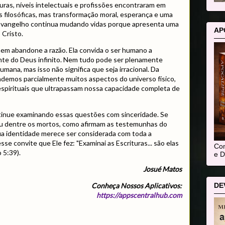
uras, níveis intelectuais e profissões encontraram em
 filosóficas, mas transformação moral, esperança e uma
Evangelho continua mudando vidas porque apresenta uma
AP
 Cristo.
mem abandone a razão. Ela convida o ser humano a
ante do Deus infinito. Nem tudo pode ser plenamente
ana, mas isso não significa que seja irracional. Da
emos parcialmente muitos aspectos do universo físico,
pirituais que ultrapassam nossa capacidade completa de
tinue examinando essas questões com sinceridade. Se
u dentre os mortos, como afirmam as testemunhas do
a identidade merece ser considerada com toda a
se convite que Ele fez: "Examinai as Escrituras... são elas
Com
 5:39).
e D
Josué Matos
DE
Conheça Nossos Aplicativos:
https://appscentralhub.com