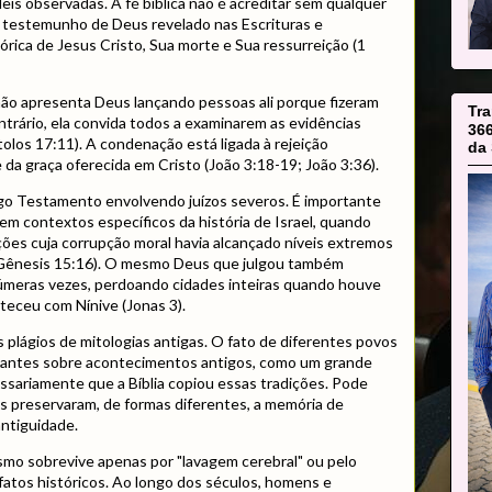
eis observadas. A fé bíblica não é acreditar sem qualquer
 testemunho de Deus revelado nas Escrituras e
órica de Jesus Cristo, Sua morte e Sua ressurreição (1
 não apresenta Deus lançando pessoas ali porque fizeram
Tr
ntrário, ela convida todos a examinarem as evidências
36
tolos 17:11). A condenação está ligada à rejeição
da 
 da graça oferecida em Cristo (João 3:18-19; João 3:36).
igo Testamento envolvendo juízos severos. É importante
em contextos específicos da história de Israel, quando
ções cuja corrupção moral havia alcançado níveis extremos
(Gênesis 15:16). O mesmo Deus que julgou também
úmeras vezes, perdoando cidades inteiras quando houve
eceu com Nínive (Jonas 3).
lágios de mitologias antigas. O fato de diferentes povos
hantes sobre acontecimentos antigos, como um grande
ssariamente que a Bíblia copiou essas tradições. Pode
s preservaram, de formas diferentes, a memória de
antiguidade.
nismo sobrevive apenas por "lavagem cerebral" ou pelo
atos históricos. Ao longo dos séculos, homens e