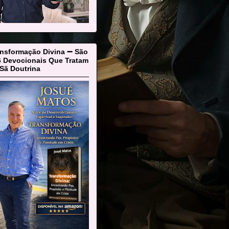
ansformação Divina ➖ São
6 Devocionais Que Tratam
Sã Doutrina