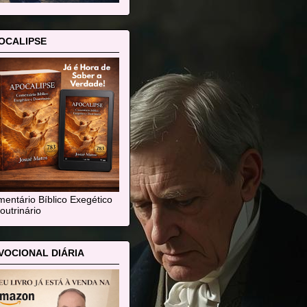
OCALIPSE
entário Bíblico Exegético
outrinário
VOCIONAL DIÁRIA