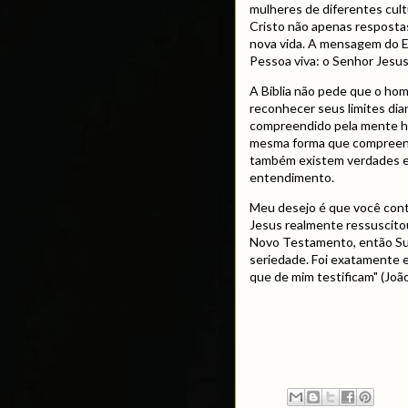
mulheres de diferentes cult
Cristo não apenas respostas
nova vida. A mensagem do 
Pessoa viva: o Senhor Jesus
A Bíblia não pede que o ho
reconhecer seus limites di
compreendido pela mente hum
mesma forma que compreend
também existem verdades es
entendimento.
Meu desejo é que você con
Jesus realmente ressuscito
Novo Testamento, então Su
seriedade. Foi exatamente es
que de mim testificam" (João