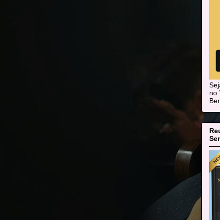
Se
no 
Ben
Re
Sen