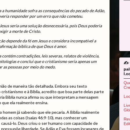
da a humanidade sofra as consequências do pecado de Adão,
eria responder por um erro que não cometeu.
 Jesus seria uma solução desnecessária, pois Deus poderia
igir a morte de Cristo.
ção depende da fé em Jesus e considera incompatível a
 afirmação bíblica de que Deus é amor.
 contém contradições, leis severas, relatos de violência,
itologias e conclui que o cristianismo seria apenas um
✍️
ar as pessoas por meio do medo.
pa
l.
Qu
nião de maneira tão detalhada. Embora seu texto
Cr
 cristianismo e à Bíblia, acredito que boa parte delas parte
Loc
ria Bíblia nunca afirma ou que interpretam a mensagem
o que ela realmente ensina.
Liv
Gló
o homem já sabendo que ele pecaria. A Bíblia realmente
das as coisas (Isaías 46:9-10), mas conhecer um
Rev
a causá-lo. Deus criou o ser humano com capacidade de
Edi
o pressupõe liberdade. Se Adão e Eva fossem incapazes de