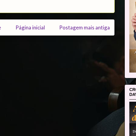
e
Página inicial
Postagem mais antiga
CR
DA