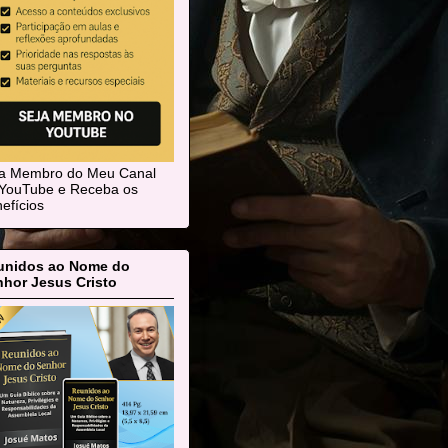
ja Membro do Meu Canal
YouTube e Receba os
efícios
unidos ao Nome do
hor Jesus Cristo