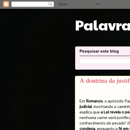
Palavra
Pesquisar este blog
A doutrina da justi
Em
Romanos
, o apóstolo P
judicial
, mostrando o camin
explica que
a Lei revela o p
nenhuma carne será justifica
conhecimento do pecado” (R
condena
, enquanto a
fé em 