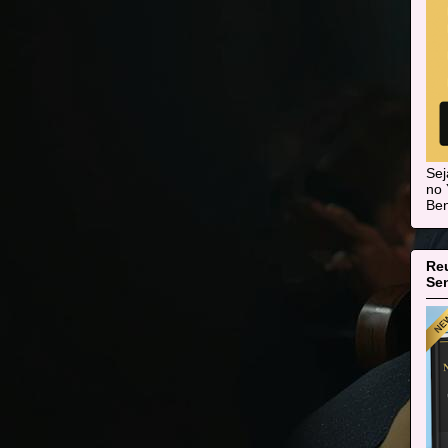
Se
no 
Ben
Re
Sen