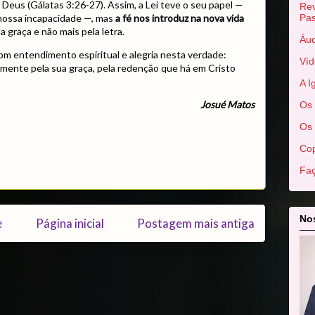
de Deus (Gálatas 3:26-27). Assim, a Lei teve o seu papel —
Rev
Pas
 nossa incapacidade —, mas
a fé nos introduz na nova vida
a graça e não mais pela letra.
Áud
m entendimento espiritual e alegria nesta verdade:
Víd
amente pela sua graça, pela redenção que há em Cristo
A I
Josué Matos
Os 
Os 
Cop
Faç
Nos
e
Página inicial
Postagem mais antiga