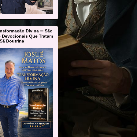
ansformação Divina ➖ São
6 Devocionais Que Tratam
Sã Doutrina