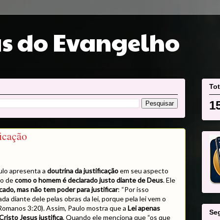
s do Evangelho
Tot
1
ficação
aulo apresenta a
doutrina da justificação
em seu aspecto
ho de
como o homem é declarado justo diante de Deus
. Ele
ecado, mas não tem poder para justificar
: “Por isso
da diante dele pelas obras da lei, porque pela lei vem o
omanos 3:20). Assim, Paulo mostra que a
Lei apenas
Se
Cristo Jesus justifica
. Quando ele menciona que “os que