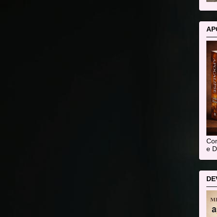
AP
Com
e D
DE