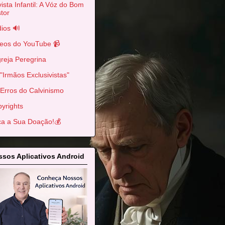
ista Infantil: A Vóz do Bom
tor
ios 🔊
eos do YouTube 📹
greja Peregrina
"Irmãos Exclusivistas"
Erros do Calvinismo
yrights
a a Sua Doação!💰
sos Aplicativos Android