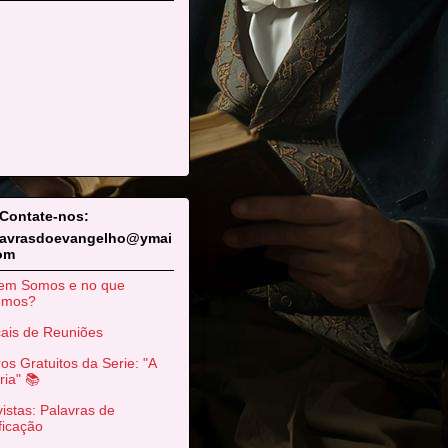
 Contate-nos:
lavrasdoevangelho@ymai
com
em Somos e no que
emos?
ais de Reuniões
ros Gratuitos da Serie: "A
ria" 📚
istas: Palavras de
ficação