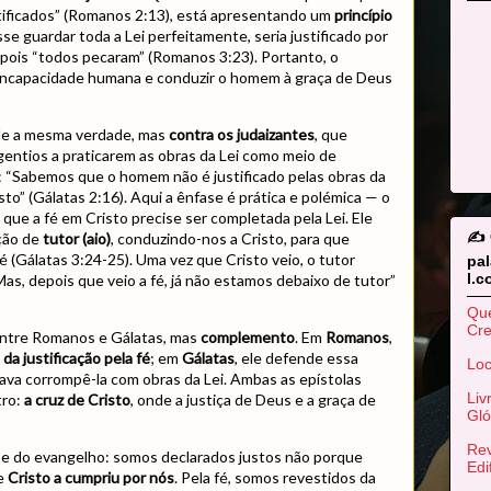
ustificados” (Romanos 2:13), está apresentando um
princípio
se guardar toda a Lei perfeitamente, seria justificado por
, pois “todos pecaram” (Romanos 3:23). Portanto, o
a incapacidade humana e conduzir o homem à graça de Deus
de a mesma verdade, mas
contra os judaizantes
, que
gentios a praticarem as obras da Lei como meio de
ma: “Sabemos que o homem não é justificado pelas obras da
sto” (Gálatas 2:16). Aqui a ênfase é prática e polémica — o
que a fé em Cristo precise ser completada pela Lei. Ele
✍️
nção de
tutor (aio)
, conduzindo-nos a Cristo, para que
é (Gálatas 3:24-25). Uma vez que Cristo veio, o tutor
pa
l.
Mas, depois que veio a fé, já não estamos debaixo de tutor”
Qu
Cr
entre Romanos e Gálatas, mas
complemento
. Em
Romanos
,
da justificação pela fé
; em
Gálatas
, ele defende essa
Loc
va corrompê-la com obras da Lei. Ambas as epístolas
Liv
tro:
a cruz de Cristo
, onde a justiça de Deus e a graça de
Gló
Rev
base do evangelho: somos declarados justos não porque
Edi
ue
Cristo a cumpriu por nós
. Pela fé, somos revestidos da