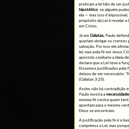
praticam a lei hão de ser j
hipotético
: se alguém pudes
ela — mas isso é impossível
propósito da Lei é revelar 
em Cristo.
Já em
Gálatas
, Paulo defen
queriam obrigar os crentes 
salvação. Por isso ele afir
lei, mas pela fé em Jesus Cri
apóstolo combate a ideia de 
declara que a Lei teve a fu
fôssemos justificados pela f
deixou de ser necessário: “
(Gálatas 3:25).
Assim, não há contradição 
Paulo mostra a
necessidade 
mesma fé contra quem tenta
apontam para o mesmo cen
Deus se encontram.
A justificação pela fé é a 
cumprimos a Lei, mas porq