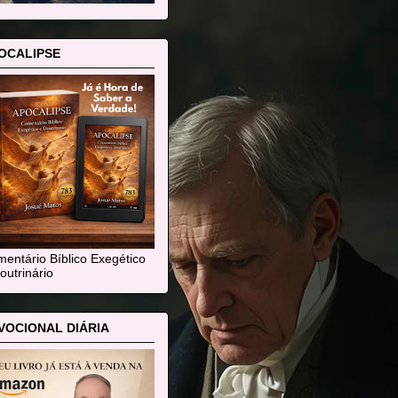
OCALIPSE
entário Bíblico Exegético
outrinário
VOCIONAL DIÁRIA