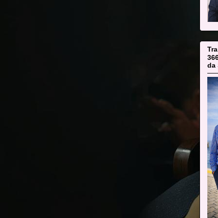
Tr
36
da 