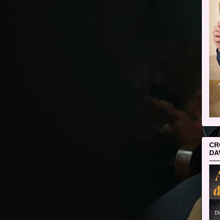
CR
DA